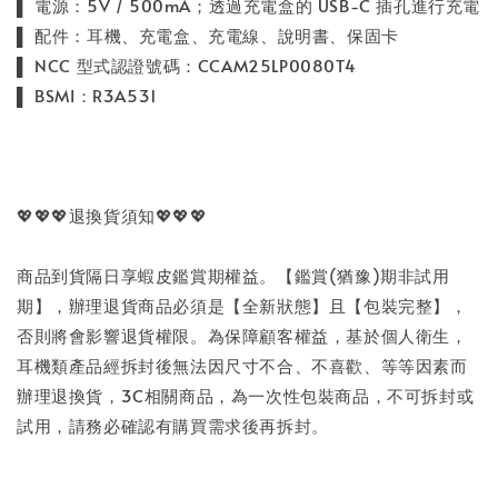
▌ 電源：5V / 500mA；透過充電盒的 USB-C 插孔進行充電
▌ 配件：耳機、充電盒、充電線、說明書、保固卡
▌ NCC 型式認證號碼：CCAM25LP0080T4
▌ BSMI：R3A531
💖💖💖退換貨須知💖💖💖
商品到貨隔日享蝦皮鑑賞期權益。【鑑賞(猶豫)期非試用
期】，辦理退貨商品必須是【全新狀態】且【包裝完整】，
否則將會影響退貨權限。為保障顧客權益，基於個人衛生，
耳機類產品經拆封後無法因尺寸不合、不喜歡、等等因素而
辦理退換貨，3C相關商品，為一次性包裝商品，不可拆封或
試用，請務必確認有購買需求後再拆封。