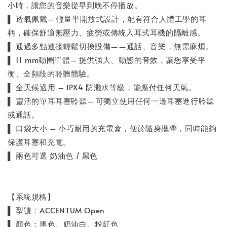
小時，讓您的音樂從早到晚不停播放。
▌ 透氣佩戴– 輕量半開放式設計，配有符合人體工學的耳
柄，確保舒適無壓力、疲勞或傳統入耳式耳機的隔離感。
▌ 通過多點連接輕鬆切換設備——通話、音樂，無需麻煩。
▌ 11 mm動圈單體– 提供強大、動態的音效，讓您享受平
衡、全頻段的聆聽體驗。
▌ 全天候適用 – IPX4 防濺水等級，能應付任何天氣。
▌ 靈活的單耳耳塞聆聽– 可獨立使用任何一邊耳塞進行聆聽
或通話。
▌ 口袋大小 – 小巧耐用的充電盒，便於隨身攜帶，同時能夠
保護耳塞和充電。
▌ 兩色可選 奶油色 / 黑色
【系統規格】
▌ 型號：ACCENTUM Open
▌ 顏色：黑色、奶油白、粉紅色