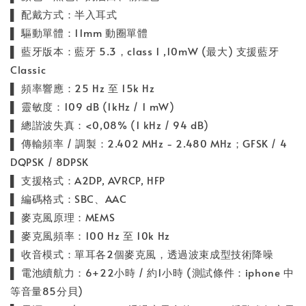
▌ 配戴方式：半入耳式
▌ 驅動單體：11mm 動圈單體
▌ 藍牙版本：藍牙 5.3，class 1 ,10mW (最大) 支援藍牙
Classic
▌ 頻率響應：25 Hz 至 15k Hz
▌ 靈敏度：109 dB (1kHz / 1 mW)
▌ 總諧波失真：<0,08% (1 kHz / 94 dB)
▌ 傳輸頻率 / 調製：2.402 MHz - 2.480 MHz；GFSK / 4
DQPSK / 8DPSK
▌ 支援格式：A2DP, AVRCP, HFP
▌ 編碼格式：SBC、AAC
▌ 麥克風原理：MEMS
▌ 麥克風頻率：100 Hz 至 10k Hz
▌ 收音模式：單耳各2個麥克風，透過波束成型技術降噪
▌ 電池續航力：6+22小時 / 約1小時 (測試條件：iphone 中
等音量85分貝)