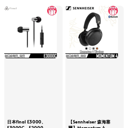
price
日本final E3000、
【Sennheiser 森海塞
E3000C、E2000、
爾】Momentum 4