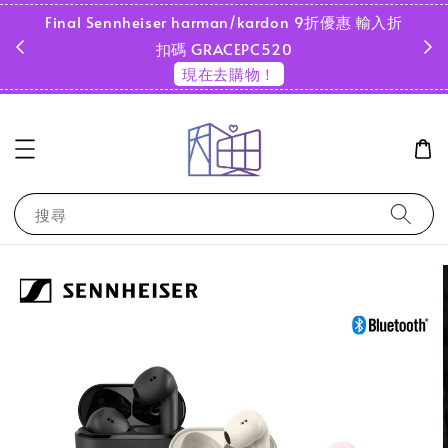
Final Sennheiser harman/kardon 9折優惠 輸入折
超商
扣碼 GRACEPC520
現在去購物！
搜尋