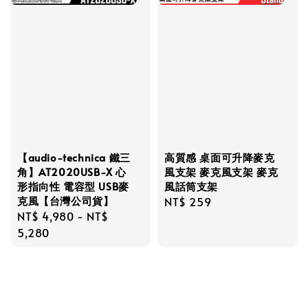
【audio-technica 鐵三
高質感 桌面可升降麥克
角】AT2020USB-X 心
風支架 麥克風支架 麥克
形指向性 電容型 USB麥
風話筒支架
克風【台灣公司貨】
Regular
NT$ 259
Regular
NT$ 4,980
-
NT$
price
price
5,280