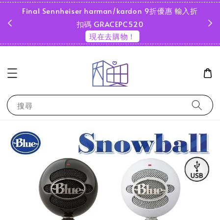
Final Sennheiser harman/kardon 9折優惠 輸入折
超商
扣碼 GRACEPC520
現在去購物！
搜尋