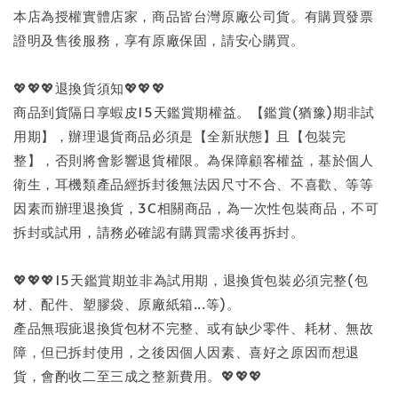
本店為授權實體店家，商品皆台灣原廠公司貨。有購買發票
證明及售後服務，享有原廠保固，請安心購買。
💖💖💖退換貨須知💖💖💖
商品到貨隔日享蝦皮15天鑑賞期權益。【鑑賞(猶豫)期非試
用期】，辦理退貨商品必須是【全新狀態】且【包裝完
整】，否則將會影響退貨權限。為保障顧客權益，基於個人
衛生，耳機類產品經拆封後無法因尺寸不合、不喜歡、等等
因素而辦理退換貨，3C相關商品，為一次性包裝商品，不可
拆封或試用，請務必確認有購買需求後再拆封。
💖💖💖15天鑑賞期並非為試用期，退換貨包裝必須完整(包
材、配件、塑膠袋、原廠紙箱...等)。
產品無瑕疵退換貨包材不完整、或有缺少零件、耗材、無故
障，但已拆封使用，之後因個人因素、喜好之原因而想退
貨，會酌收二至三成之整新費用。💖💖💖