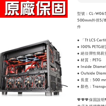
型號：CL-W065-
500mm外徑5/8
件
● 「Tt LCS Ce
● 100% PETG
● 絕佳彈性簡易
● 材質：PETG
● Inside Diam
● Outside Dia
● 長度：500 m
● 顏色：Transpa
💖💖💖保固說明