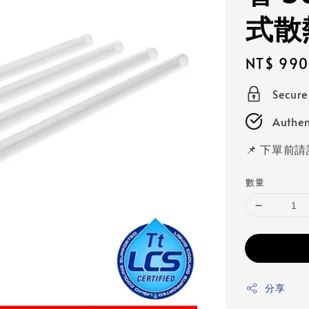
式散
Regular
NT$ 990
price
Secur
Authen
📌 下單前
數量
分享