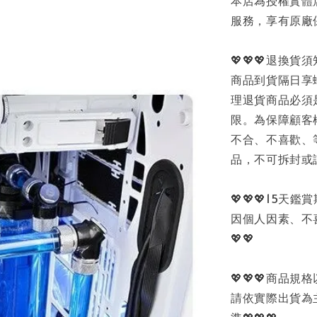
本店為授權實體
服務，享有原廠
💖💖💖退換貨須知
商品到貨隔日享
理退貨商品必須
限。為保障顧客
不合、不喜歡、
品，不可拆封或
💖💖💖15
因個人因素、不
💖💖
💖💖💖商品
請依實際出貨為