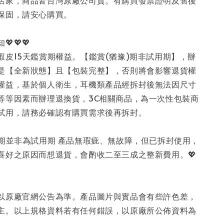
店家，商品皆台灣原廠公司貨。有購買發票證明及售後
保固，請安心購買。
💖💖💖
蝦皮15天鑑賞期權益。【鑑賞(猶豫)期非試用期】，辦
是【全新狀態】且【包裝完整】，否則將會影響退貨權
權益，基於個人衛生，耳機類產品經拆封後無法因尺寸
等等因素而辦理退換貨，3C相關商品，為一次性包裝商
試用，請務必確認有購買需求後再拆封。
天鑑賞期並非為試用期 產品無瑕疵、無故障，但已拆封使用，
喜好之原因而想退貨，會酌收二至三成之整新費用。💖
規格以原廠官網公告為準。產品圖片與實品會有些許色差，
主。以上規格資料若有任何錯誤，以原廠所公佈資料為