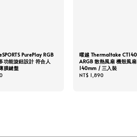
eSPORTS PurePlay RGB
曜越 Thermaltake CT140
 多功能旋鈕設計 符合人
ARGB 散熱風扇 機殼風扇
 薄膜鍵盤
140mm / 三入裝
r
0
Regular
NT$ 1,890
price