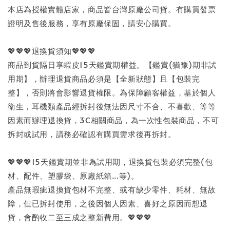
本店為授權實體店家，商品皆台灣原廠公司貨。有購買發票
證明及售後服務，享有原廠保固，請安心購買。
💖💖💖退換貨須知💖💖💖
商品到貨隔日享蝦皮15天鑑賞期權益。【鑑賞(猶豫)期非試
用期】，辦理退貨商品必須是【全新狀態】且【包裝完
整】，否則將會影響退貨權限。為保障顧客權益，基於個人
衛生，耳機類產品經拆封後無法因尺寸不合、不喜歡、等等
因素而辦理退換貨，3C相關商品，為一次性包裝商品，不可
拆封或試用，請務必確認有購買需求後再拆封。
💖💖💖15天鑑賞期並非為試用期，退換貨包裝必須完整(包
材、配件、塑膠袋、原廠紙箱...等)。
產品無瑕疵退換貨包材不完整、或有缺少零件、耗材、無故
障，但已拆封使用，之後因個人因素、喜好之原因而想退
貨，會酌收二至三成之整新費用。💖💖💖