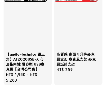
【audio-technica 鐵三
高質感 桌面可升降麥克
角】AT2020USB-X 心
風支架 麥克風支架 麥克
形指向性 電容型 USB麥
風話筒支架
克風【台灣公司貨】
Regular
NT$ 259
Regular
NT$ 4,980
-
NT$
price
price
5,280