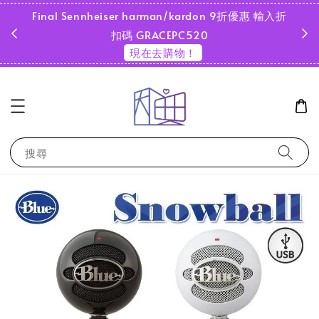
Final Sennheiser harman/kardon 9折優惠 輸入折
超商
扣碼 GRACEPC520
現在去購物！
搜尋