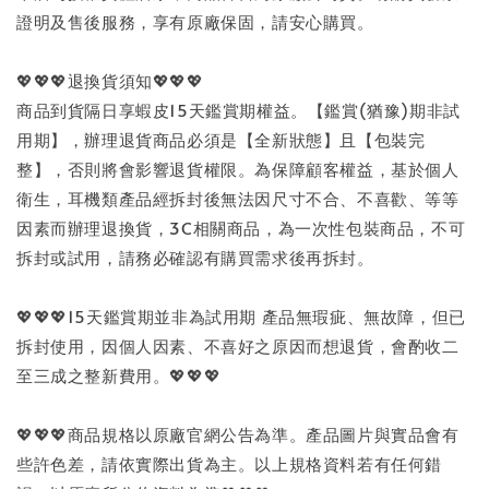
證明及售後服務，享有原廠保固，請安心購買。
💖💖💖退換貨須知💖💖💖
商品到貨隔日享蝦皮15天鑑賞期權益。【鑑賞(猶豫)期非試
用期】，辦理退貨商品必須是【全新狀態】且【包裝完
整】，否則將會影響退貨權限。為保障顧客權益，基於個人
衛生，耳機類產品經拆封後無法因尺寸不合、不喜歡、等等
因素而辦理退換貨，3C相關商品，為一次性包裝商品，不可
拆封或試用，請務必確認有購買需求後再拆封。
💖💖💖15天鑑賞期並非為試用期 產品無瑕疵、無故障，但已
拆封使用，因個人因素、不喜好之原因而想退貨，會酌收二
至三成之整新費用。💖💖💖
💖💖💖商品規格以原廠官網公告為準。產品圖片與實品會有
些許色差，請依實際出貨為主。以上規格資料若有任何錯