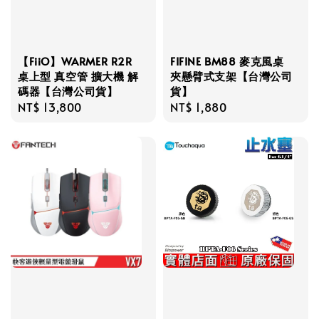
【FiiO】WARMER R2R
FIFINE BM88 麥克風桌
桌上型 真空管 擴大機 解
夾懸臂式支架【台灣公司
碼器【台灣公司貨】
貨】
Regular
NT$ 13,800
Regular
NT$ 1,880
price
price