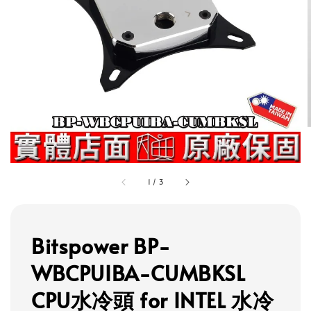
1
/
3
Bitspower BP-
WBCPUIBA-CUMBKSL
CPU水冷頭 for INTEL 水冷