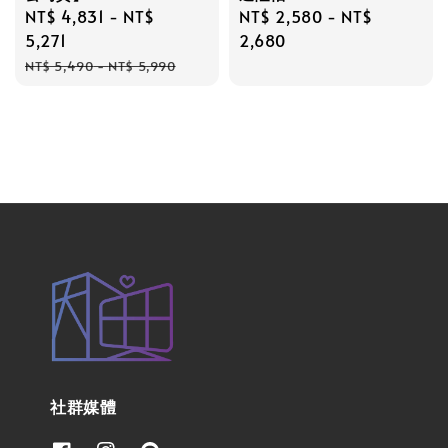
Sale
NT$ 4,831
-
NT$
Regular
NT$ 2,580
-
NT$
price
5,271
price
2,680
Regular
NT$ 5,490
-
NT$ 5,990
price
社群媒體