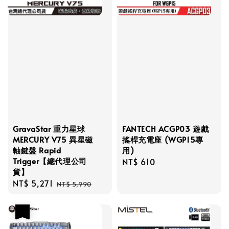
GravaStar 重力星球
FANTECH ACGP03 遊戲
MERCURY V75 異星磁
搖桿充電座 (WGP15專
軸鍵盤 Rapid
用)
Trigger【總代理公司
Regular
NT$ 610
貨】
price
Sale
NT$ 5,271
Regular
NT$ 5,990
price
price
優惠