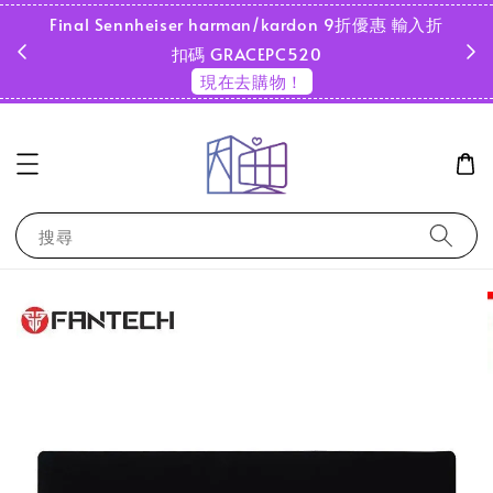
Final Sennheiser harman/kardon 9折優惠 輸入折
超商
扣碼 GRACEPC520
現在去購物！
搜尋