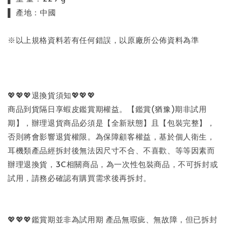
▌ 產地：中國
※以上規格資料若有任何錯誤，以原廠所公佈資料為準
💖💖💖退換貨須知💖💖💖
商品到貨隔日享蝦皮鑑賞期權益。【鑑賞(猶豫)期非試用
期】，辦理退貨商品必須是【全新狀態】且【包裝完整】，
否則將會影響退貨權限。為保障顧客權益，基於個人衛生，
耳機類產品經拆封後無法因尺寸不合、不喜歡、等等因素而
辦理退換貨，3C相關商品，為一次性包裝商品，不可拆封或
試用，請務必確認有購買需求後再拆封。
💖💖💖鑑賞期並非為試用期 產品無瑕疵、無故障，但已拆封