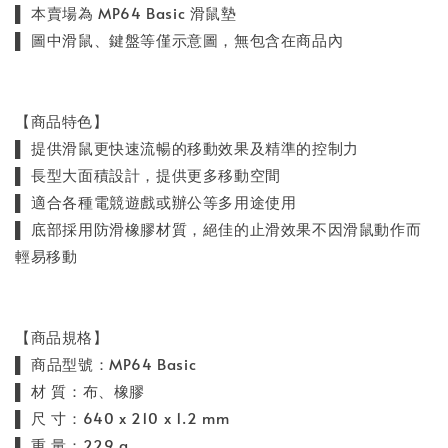
▌ 本賣場為 MP64 Basic 滑鼠墊
▌ 圖中滑鼠、鍵盤等僅示意圖，無包含在商品內
【商品特色】
▌ 提供滑鼠更快速流暢的移動效果及精準的控制力
▌ 長型大面積設計，提供更多移動空間
▌ 適合各種電競遊戲或辦公等多用途使用
▌ 底部採用防滑橡膠材質，絕佳的止滑效果不因滑鼠動作而
輕易移動
【商品規格】
▌ 商品型號：MP64 Basic
▌ 材 質：布、橡膠
▌ 尺 寸：640 x 210 x 1.2 mm
▌ 重 量：229 g